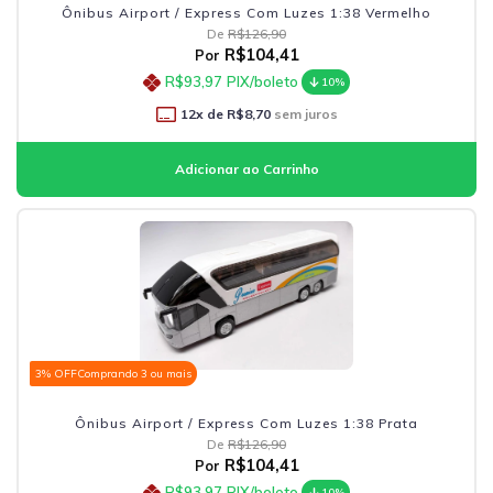
Ônibus Airport / Express Com Luzes 1:38 Vermelho
De
R$126,90
R$104,41
Por
R$93,97
PIX/boleto
10%
12
x de
R$8,70
sem juros
3% OFF
Comprando 3 ou mais
Ônibus Airport / Express Com Luzes 1:38 Prata
De
R$126,90
R$104,41
Por
R$93,97
PIX/boleto
10%