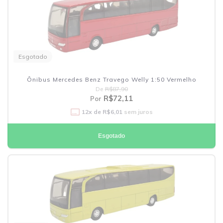
Esgotado
Ônibus Mercedes Benz Travego Welly 1:50 Vermelho
De
R$87,90
R$72,11
Por
12
x de
R$6,01
sem juros
Esgotado