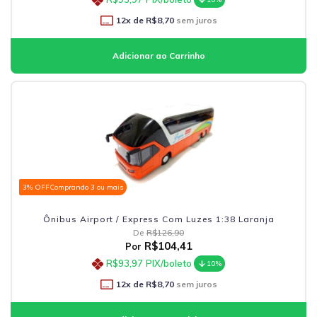
12
x de
R$8,70
sem juros
3% OFF
Comprando 3 ou mais
Ônibus Airport / Express Com Luzes 1:38 Laranja
De
R$126,90
R$104,41
Por
R$93,97
PIX/boleto
10%
12
x de
R$8,70
sem juros