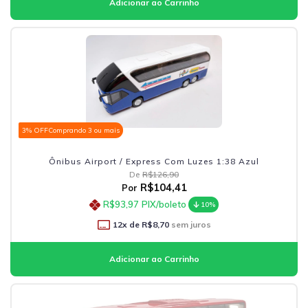
3% OFF
Comprando 3 ou mais
Ônibus Airport / Express Com Luzes 1:38 Azul
De
R$126,90
R$104,41
Por
R$93,97
PIX/boleto
10%
12
x de
R$8,70
sem juros