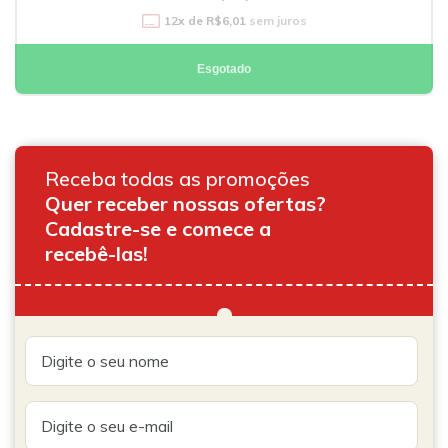
12
x de
R$6,01
sem juros
Esgotado
Receba todas as promoções
Quer receber nossas ofertas?
Cadastre-se e comece a
recebê-las!