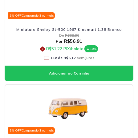
3% OFF
Comprando 3 ou mais
Miniatura Shelby Gt-500 1967 Kinsmart 1:38 Branco
De
R$68,90
R$56,91
Por
R$51,22
PIX/boleto
10%
11
x de
R$5,17
sem juros
3% OFF
Comprando 3 ou mais