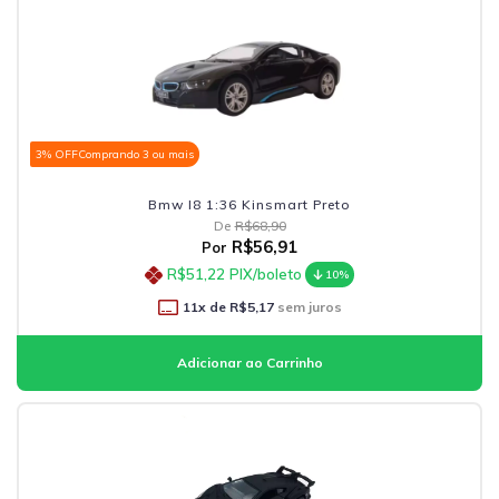
3% OFF
Comprando 3 ou mais
Bmw I8 1:36 Kinsmart Preto
De
R$68,90
R$56,91
Por
R$51,22
PIX/boleto
10%
11
x de
R$5,17
sem juros