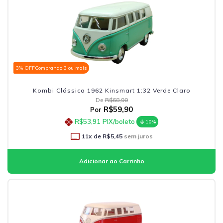
3% OFF
Comprando 3 ou mais
Kombi Clássica 1962 Kinsmart 1:32 Verde Claro
De
R$68,90
R$59,90
Por
R$53,91
PIX/boleto
10%
11
x de
R$5,45
sem juros