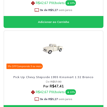
R$42,67
PIX/boleto
10%
9
x de
R$5,27
sem juros
3% OFF
Comprando 3 ou mais
Pick Up Chevy Stepside 1955 Kinsmart 1:32 Branco
De
R$57,90
R$47,41
Por
R$42,67
PIX/boleto
10%
9
x de
R$5,27
sem juros