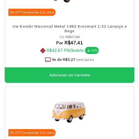
3% OFF
Comprando 3 ou mais
Vw Kombi Nacional Metal 1962 Kinsmart 1:32 Laranja e
Bege
De
R$57,90
R$47,41
Por
R$42,67
PIX/boleto
10%
9
x de
R$5,27
sem juros
3% OFF
Comprando 3 ou mais