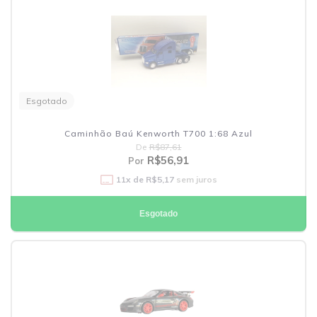
Esgotado
Caminhão Baú Kenworth T700 1:68 Azul
De
R$87,61
R$56,91
Por
11
x de
R$5,17
sem juros
Esgotado