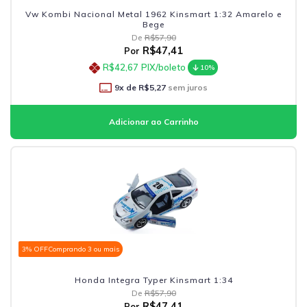
Vw Kombi Nacional Metal 1962 Kinsmart 1:32 Amarelo e
Bege
De
R$57,90
R$47,41
Por
R$42,67
PIX/boleto
10%
9
x de
R$5,27
sem juros
3% OFF
Comprando 3 ou mais
Honda Integra Typer Kinsmart 1:34
De
R$57,90
R$47,41
Por