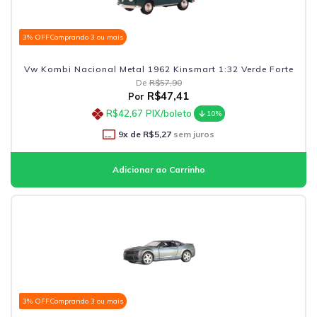
3% OFF
Comprando 3 ou mais
Vw Kombi Nacional Metal 1962 Kinsmart 1:32 Verde Forte
De
R$57,90
R$47,41
Por
R$42,67
PIX/boleto
10%
9
x de
R$5,27
sem juros
3% OFF
Comprando 3 ou mais