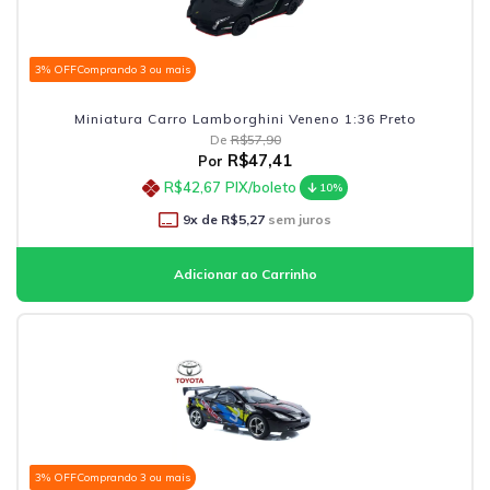
3% OFF
Comprando 3 ou mais
Miniatura Carro Lamborghini Veneno 1:36 Preto
De
R$57,90
R$47,41
Por
R$42,67
PIX/boleto
10%
9
x de
R$5,27
sem juros
3% OFF
Comprando 3 ou mais