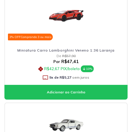
3% OFF
Comprando 3 ou mais
Miniatura Carro Lamborghini Veneno 1:36 Laranja
De
R$57,90
R$47,41
Por
R$42,67
PIX/boleto
10%
9
x de
R$5,27
sem juros