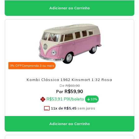
3% OFF
Comprando 3 ou mais
Kombi Clássica 1962 Kinsmart 1:32 Rosa
De
R$68,90
R$59,90
Por
R$53,91
PIX/boleto
10%
11
x de
R$5,45
sem juros