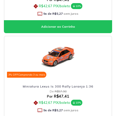
R$42,67
PIX/boleto
10%
9
x de
R$5,27
sem juros
3% OFF
Comprando 3 ou mais
Miniatura Lexus Is 300 Rally Laranja 1:36
De
R$57,90
R$47,41
Por
R$42,67
PIX/boleto
10%
9
x de
R$5,27
sem juros