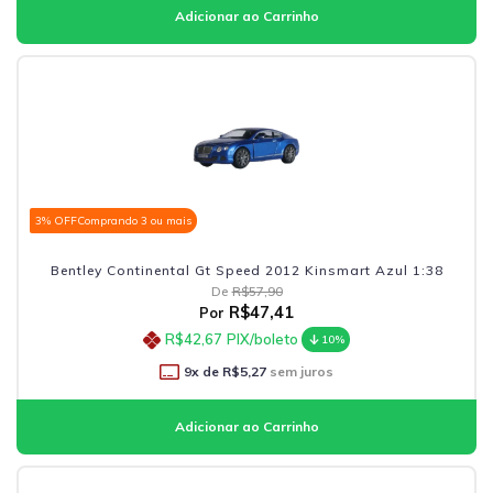
3% OFF
Comprando 3 ou mais
Bentley Continental Gt Speed 2012 Kinsmart Azul 1:38
De
R$57,90
R$47,41
Por
R$42,67
PIX/boleto
10%
9
x de
R$5,27
sem juros