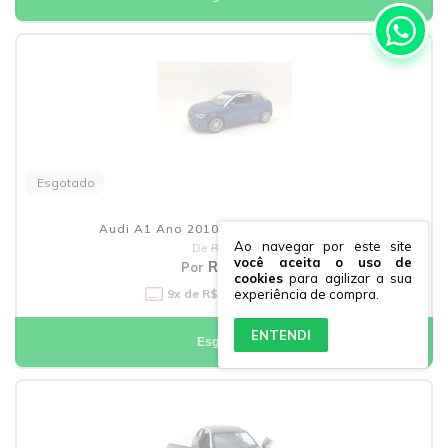
Esgotado
Audi A1 Ano 2010 Kinsmart 1:32 Azul
Ao navegar por este site
De
R$57,90
você aceita o uso de
R$47,41
Por
cookies
para agilizar a sua
9
x de
R$5,27
sem juros
experiência de compra.
ENTENDI
Esgotado