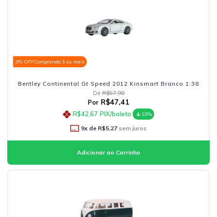
3% OFF
Comprando 3 ou mais
Bentley Continental Gt Speed 2012 Kinsmart Branco 1:38
De
R$57,90
R$47,41
Por
R$42,67
PIX/boleto
10%
9
x de
R$5,27
sem juros