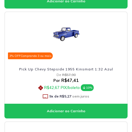
3% OFF
Comprando 3 ou mais
Pick Up Chevy Stepside 1955 Kinsmart 1:32 Azul
De
R$57,90
R$47,41
Por
R$42,67
PIX/boleto
10%
9
x de
R$5,27
sem juros