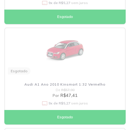
9
x de
R$5,27
sem juros
Esgotado
Esgotado
Audi A1 Ano 2010 Kinsmart 1:32 Vermelho
De
R$57,90
R$47,41
Por
9
x de
R$5,27
sem juros
Esgotado