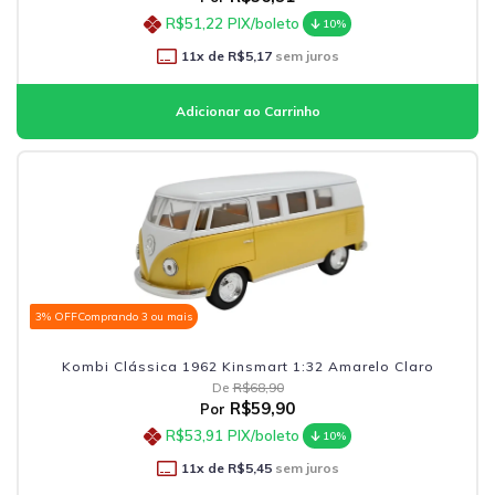
R$51,22
PIX/boleto
10%
11
x de
R$5,17
sem juros
3% OFF
Comprando 3 ou mais
Kombi Clássica 1962 Kinsmart 1:32 Amarelo Claro
De
R$68,90
R$59,90
Por
R$53,91
PIX/boleto
10%
11
x de
R$5,45
sem juros