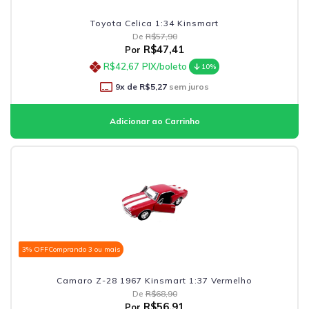
Toyota Celica 1:34 Kinsmart
De
R$57,90
R$47,41
Por
R$42,67
PIX/boleto
10%
9
x de
R$5,27
sem juros
3% OFF
Comprando 3 ou mais
Camaro Z-28 1967 Kinsmart 1:37 Vermelho
De
R$68,90
R$56,91
Por