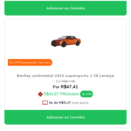
3% OFF
Comprando 3 ou mais
Bentley continental 2010 supersports 1:38 Laranja
De
R$57,90
R$47,41
Por
R$42,67
PIX/boleto
10%
9
x de
R$5,27
sem juros