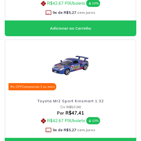
R$42,67
PIX/boleto
10%
9
x de
R$5,27
sem juros
3% OFF
Comprando 3 ou mais
Toyota Mr2 Sport Kinsmart 1:32
De
R$57,90
R$47,41
Por
R$42,67
PIX/boleto
10%
9
x de
R$5,27
sem juros