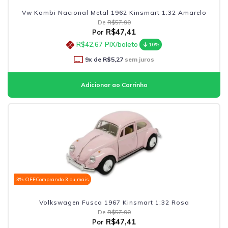
Vw Kombi Nacional Metal 1962 Kinsmart 1:32 Amarelo
De
R$57,90
R$47,41
Por
R$42,67
PIX/boleto
10%
9
x de
R$5,27
sem juros
3% OFF
Comprando 3 ou mais
Volkswagen Fusca 1967 Kinsmart 1:32 Rosa
De
R$57,90
R$47,41
Por