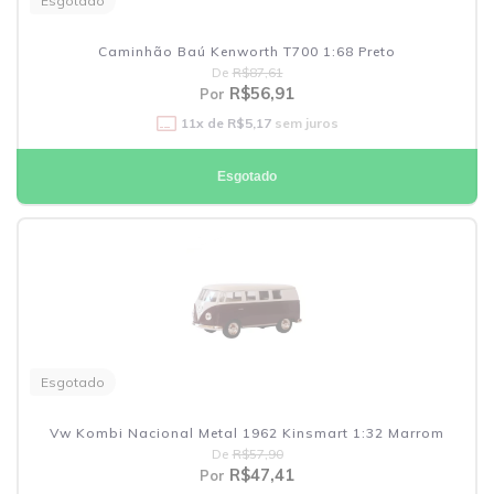
Esgotado
Caminhão Baú Kenworth T700 1:68 Preto
De
R$87,61
R$56,91
Por
11
x de
R$5,17
sem juros
Esgotado
Esgotado
Vw Kombi Nacional Metal 1962 Kinsmart 1:32 Marrom
De
R$57,90
R$47,41
Por