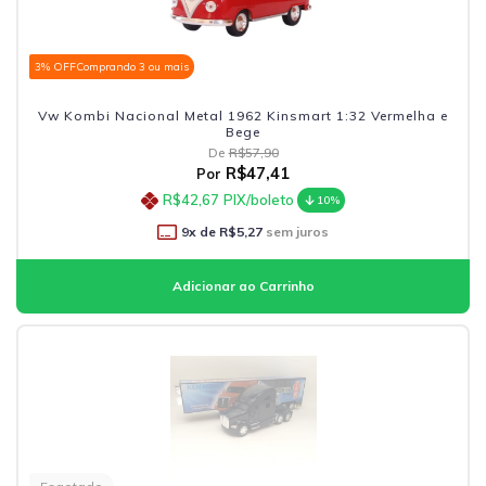
3% OFF
Comprando 3 ou mais
Vw Kombi Nacional Metal 1962 Kinsmart 1:32 Vermelha e
Bege
De
R$57,90
R$47,41
Por
R$42,67
PIX/boleto
10%
9
x de
R$5,27
sem juros