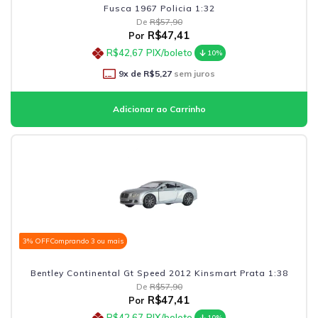
Fusca 1967 Policia 1:32
De
R$57,90
R$47,41
Por
R$42,67
PIX/boleto
10%
9
x de
R$5,27
sem juros
3% OFF
Comprando 3 ou mais
Bentley Continental Gt Speed 2012 Kinsmart Prata 1:38
De
R$57,90
R$47,41
Por
R$42,67
PIX/boleto
10%