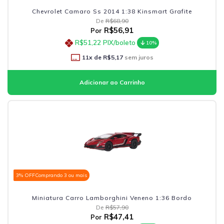
Chevrolet Camaro Ss 2014 1:38 Kinsmart Grafite
De
R$68,90
R$56,91
Por
R$51,22
PIX/boleto
10%
11
x de
R$5,17
sem juros
3% OFF
Comprando 3 ou mais
Miniatura Carro Lamborghini Veneno 1:36 Bordo
De
R$57,90
R$47,41
Por