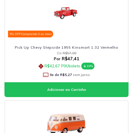
3% OFF
Comprando 3 ou mais
Pick Up Chevy Stepside 1955 Kinsmart 1:32 Vermelho
De
R$57,90
R$47,41
Por
R$42,67
PIX/boleto
10%
9
x de
R$5,27
sem juros