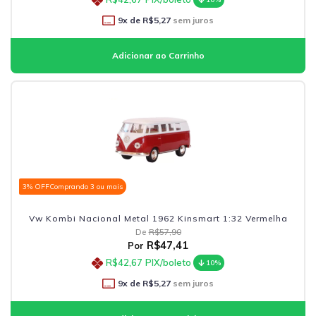
9
x de
R$5,27
sem juros
3% OFF
Comprando 3 ou mais
Vw Kombi Nacional Metal 1962 Kinsmart 1:32 Vermelha
De
R$57,90
R$47,41
Por
R$42,67
PIX/boleto
10%
9
x de
R$5,27
sem juros