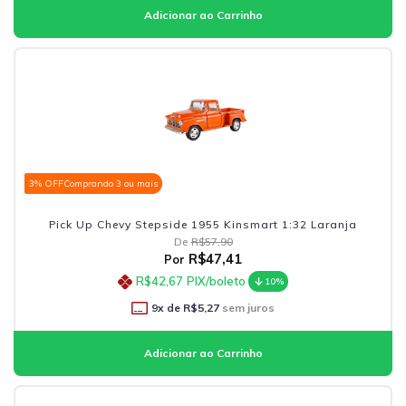
3% OFF
Comprando 3 ou mais
Pick Up Chevy Stepside 1955 Kinsmart 1:32 Laranja
De
R$57,90
R$47,41
Por
R$42,67
PIX/boleto
10%
9
x de
R$5,27
sem juros