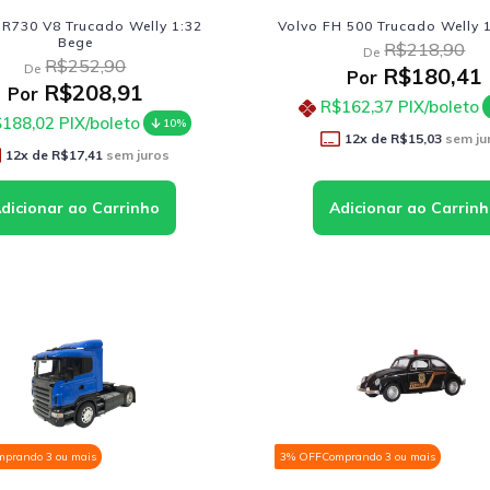
 R730 V8 Trucado Welly 1:32
Volvo FH 500 Trucado Welly 
Bege
R$218,90
De
R$252,90
De
R$180,41
Por
R$208,91
Por
R$162,37
PIX/boleto
188,02
PIX/boleto
10%
12
x de
R$15,03
sem ju
12
x de
R$17,41
sem juros
mprando 3 ou mais
3% OFF
Comprando 3 ou mais