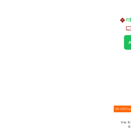
R$
3% OFF
Co
Vw K
K