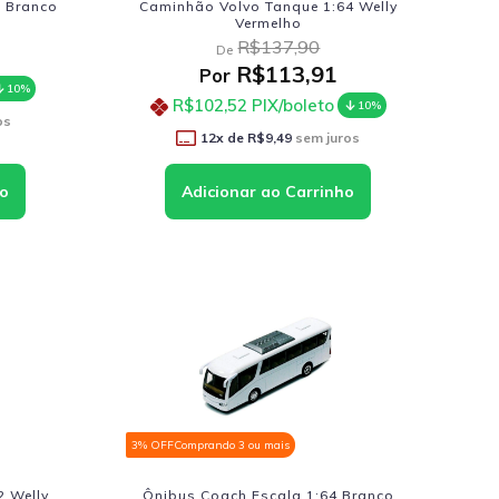
8 Branco
Caminhão Volvo Tanque 1:64 Welly
Vermelho
R$137,90
De
R$113,91
Por
10%
R$102,52
PIX/boleto
10%
os
12
x de
R$9,49
sem juros
3% OFF
Comprando 3 ou mais
2 Welly
Ônibus Coach Escala 1:64 Branco