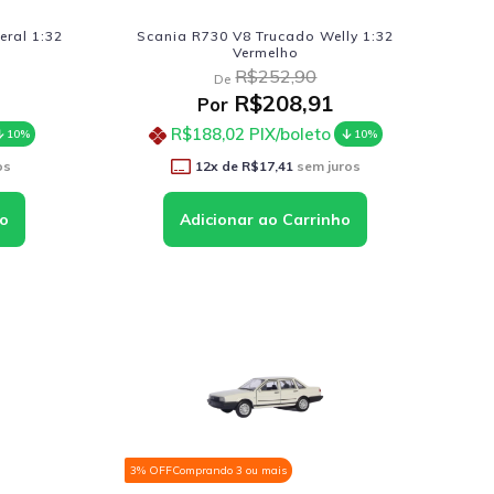
eral 1:32
Scania R730 V8 Trucado Welly 1:32
Vermelho
R$252,90
De
R$208,91
Por
R$188,02
PIX/boleto
10%
10%
os
12
x de
R$17,41
sem juros
3% OFF
Comprando 3 ou mais