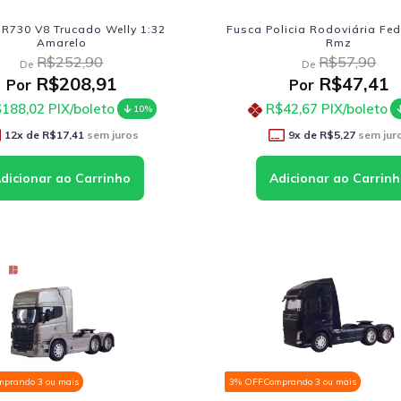
 R730 V8 Trucado Welly 1:32
Fusca Policia Rodoviária Fed
Amarelo
Rmz
R$252,90
R$57,90
De
De
R$208,91
R$47,41
Por
Por
188,02
PIX/boleto
R$42,67
PIX/boleto
10%
12
x de
R$17,41
sem juros
9
x de
R$5,27
sem jur
mprando 3 ou mais
3% OFF
Comprando 3 ou mais