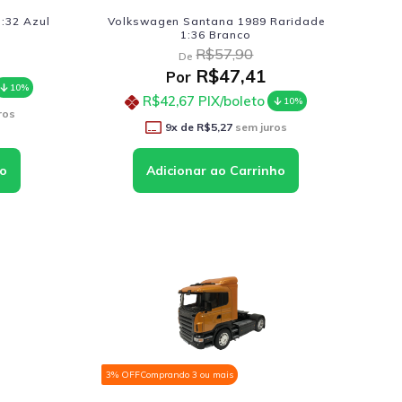
1:32 Azul
Volkswagen Santana 1989 Raridade
1:36 Branco
R$57,90
De
R$47,41
Por
10%
R$42,67
PIX/boleto
10%
ros
9
x de
R$5,27
sem juros
3% OFF
Comprando 3 ou mais