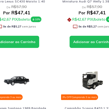
ura Lexus SC430 Maisto 1:40
Miniatura Audi Q7 Welly 1:3
R$57,90
R$57,90
De
De
R$47,41
R$47,41
Por
Por
$42,67
PIX/boleto
R$42,67
PIX/boleto
10%
9
x de
R$5,27
sem juros
9
x de
R$5,27
sem jur
mprando 3 ou mais
3% OFF
Comprando 3 ou mais
agen Santana 1989 Raridade
Caminhão Scania R470 1:3