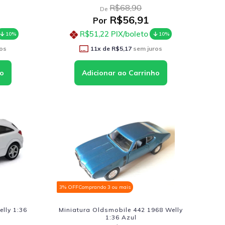
R$68,90
De
R$56,91
Por
R$51,22
PIX/boleto
10%
10%
os
11
x de
R$5,17
sem juros
3% OFF
Comprando 3 ou mais
lly 1:36
Miniatura Oldsmobile 442 1968 Welly
1:36 Azul