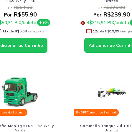
1965 Welly 1:38
Branco
R$64,90
R$275,90
De
De
R$55,90
R$239,90
Por
Por
$50,31
PIX/boleto
R$215,91
PIX/boleto
10%
11
x de
R$5,08
sem juros
12
x de
R$19,99
sem ju
mprando 3 ou mais
3% OFF
Comprando 3 ou mais
ão Man Tg 510a 1:32 Welly
Caminhão Tanque Oil 1:64
Verde
Branca