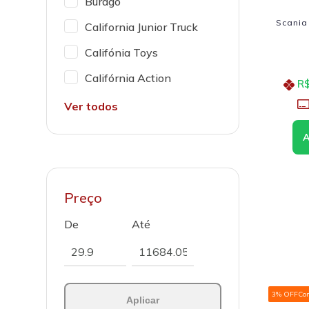
Burago
Scania
California Junior Truck
Califónia Toys
Califórnia Action
R$
Ver todos
Preço
De
Até
3% OFF
Co
Aplicar