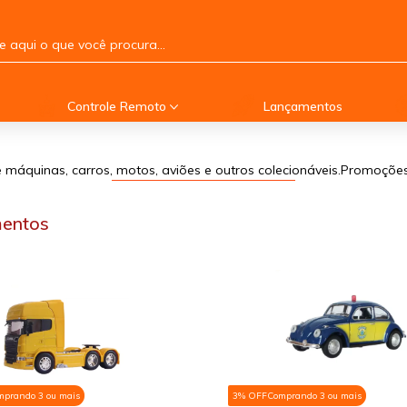
Controle Remoto
Lançamentos
máquinas, carros, motos, aviões e outros colecionáveis.Promoções
entos
mprando 3 ou mais
3% OFF
Comprando 3 ou mais