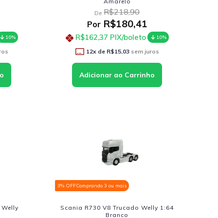
Amarelo
R$218,90
De
R$180,41
Por
R$162,37
PIX/boleto
10%
10%
ros
12
x de
R$15,03
sem juros
3% OFF
Comprando 3 ou mais
 Welly
Scania R730 V8 Trucado Welly 1:64
Branco