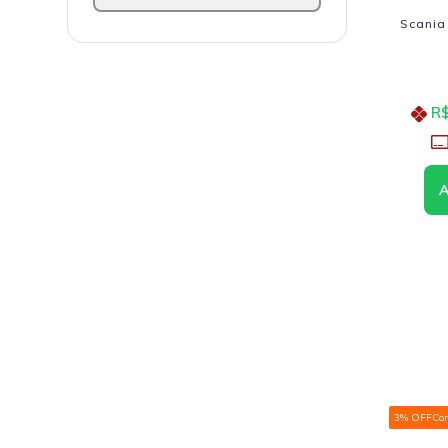
Scania
R$
3% OFF
Co