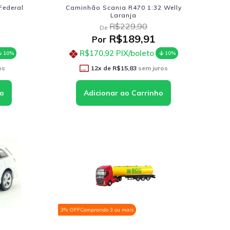
Federal
Caminhão Scania R470 1:32 Welly
Laranja
R$229,90
De
R$189,91
Por
R$170,92
PIX/boleto
10%
10%
os
12
x de
R$15,83
sem juros
3% OFF
Comprando 3 ou mais