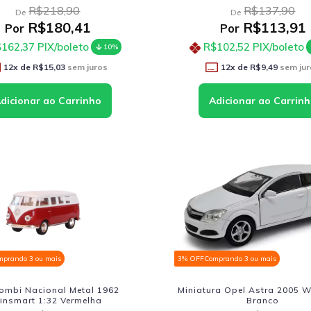
R$218,90
R$137,90
De
De
R$180,41
R$113,91
Por
Por
162,37
PIX/boleto
R$102,52
PIX/boleto
10%
12
x de
R$15,03
sem juros
12
x de
R$9,49
sem jur
mprando 3 ou mais
3% OFF
Comprando 3 ou mais
ombi Nacional Metal 1962
Miniatura Opel Astra 2005 We
insmart 1:32 Vermelha
Branco