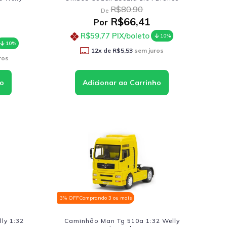
R$80,90
De
R$66,41
Por
R$59,77
PIX/boleto
10%
10%
12
x de
R$5,53
sem juros
ros
3% OFF
Comprando 3 ou mais
ly 1:32
Caminhão Man Tg 510a 1:32 Welly