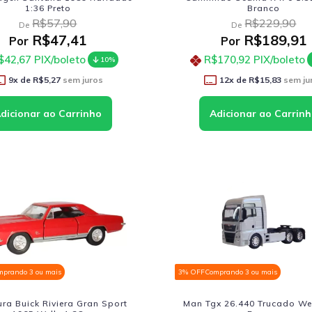
1:36 Preto
Branco
R$57,90
R$229,90
De
De
R$47,41
R$189,91
Por
Por
$42,67
PIX/boleto
R$170,92
PIX/boleto
10%
9
x de
R$5,27
sem juros
12
x de
R$15,83
sem ju
mprando 3 ou mais
3% OFF
Comprando 3 ou mais
ura Buick Riviera Gran Sport
Man Tgx 26.440 Trucado Wel