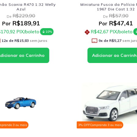
ão Scania R470 1:32 Welly
Miniatura Fusca da Polícia 
Azul
1967 Die Cast 1:32
R$229,90
R$57,90
De
De
R$189,91
R$47,41
Por
Por
170,92
PIX/boleto
R$42,67
PIX/boleto
10%
12
x de
R$15,83
sem juros
9
x de
R$5,27
sem jur
mprando 3 ou mais
3% OFF
Comprando 3 ou mais