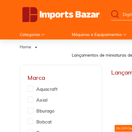
Categorias
Máquinas e Equipamentos
Home
•
Lançamentos de miniaturas de 
Lançam
Marca
Aquacraft
Axial
Bburago
Bobcat
3% OFF
Co