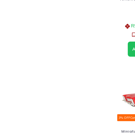
R
3% OFF
Co
Miniat