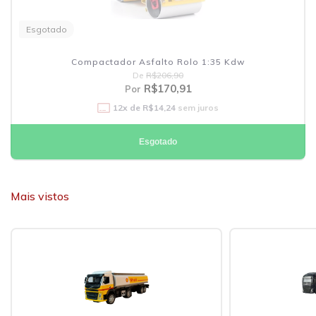
Esgotado
Compactador Asfalto Rolo 1:35 Kdw
De
R$206,90
R$170,91
Por
12
x de
R$14,24
sem juros
Esgotado
Mais vistos