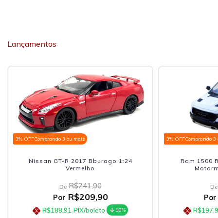
Lançamentos
3% OFF
Comprando 3 ou mais
3% OFF
Comprando 3 
Nissan GT-R 2017 Bburago 1:24
Ram 1500 R
Vermelho
Motorm
R$241,90
De
De
R$209,90
Por
Por
R$188,91
PIX/boleto
R$197,
10%