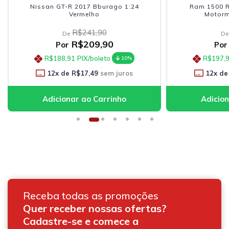
Nissan GT-R 2017 Bburago 1:24
Ram 1500 R
Vermelho
Motorm
R$241,90
De
De
R$209,90
Por
Por
R$188,91
PIX/boleto
R$197,
10%
12
x de
R$17,49
sem juros
12
x de
Receba todas as promoções
Quer receber nossas ofertas?
Cadastre-se e comece a