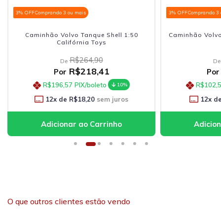
3% OFF
Comprando 3 ou mais
3% OFF
Comprando 3 
Caminhão Volvo Tanque Shell 1:50
Caminhão Volvo
Califórnia Toys
R$264,90
De
De
R$218,41
Por
Por
R$196,57
PIX/boleto
R$102,
10%
12
x de
R$18,20
sem juros
12
x d
O que outros clientes estão vendo