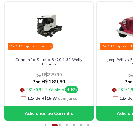
3% OFF
Comprando 3 ou mais
3% OFF
Comprando 3 
Caminhão Scania R470 1:32 Welly
Jeep Willys 
Branco
R$229,90
De
De
R$189,91
Por
Por
R$170,92
PIX/boleto
R$161,
10%
12
x de
R$15,83
sem juros
12
x de