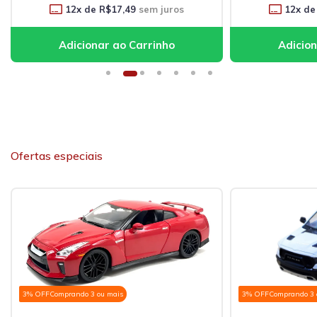
12
x de
R$17,49
sem juros
12
x de
Ofertas especiais
3% OFF
Comprando 3 ou mais
3% OFF
Comprando 3 