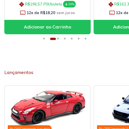
R$196,57
PIX/boleto
R$162,
10%
12
x de
R$18,20
sem juros
12
x de
Lançamentos
3% OFF
Comprando 3 ou mais
3% OFF
Comprando 3 