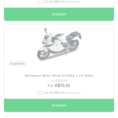
12
x de
R$6,33
sem juros
Esgotado
Esgotado
Miniatura Moto Bmw K1300s 1:10 Welly
De
R$99,88
R$75,91
Por
12
x de
R$6,33
sem juros
Esgotado