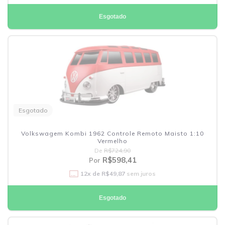
Esgotado
Esgotado
Volkswagem Kombi 1962 Controle Remoto Maisto 1:10
Vermelho
De
R$724,90
R$598,41
Por
12
x de
R$49,87
sem juros
Esgotado