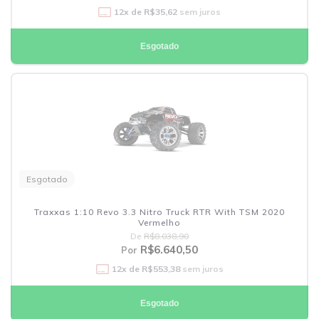
12
x de
R$35,62
sem juros
Esgotado
Esgotado
Traxxas 1:10 Revo 3.3 Nitro Truck RTR With TSM 2020
Vermelho
De
R$8.038,90
R$6.640,50
Por
12
x de
R$553,38
sem juros
Esgotado