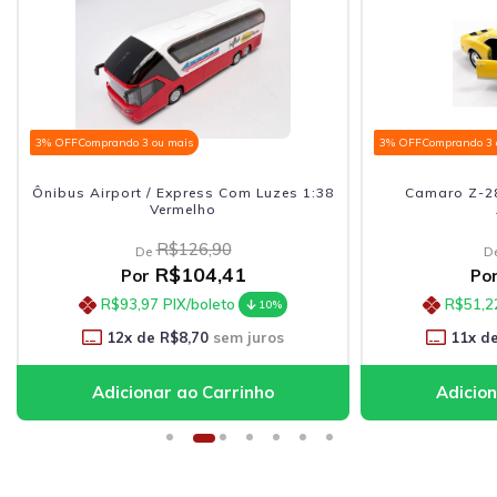
3% OFF
Comprando 3 ou mais
3% 
 Luzes 1:38
Camaro Z-28 1967 Kinsmart 1:37
Amarelo
R$68,90
De
R$56,91
Por
R$51,22
PIX/boleto
10%
10%
juros
11
x de
R$5,17
sem juros