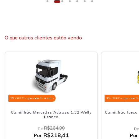
O que outros clientes estão vendo
3% OFF
Comprando 3 ou mais
3% OFF
Comprando 3 
Caminhão Mercedes Actross 1:32 Welly
Caminhão Iveco 
Branco
R$264,90
De
De
R$218,41
Por
Por