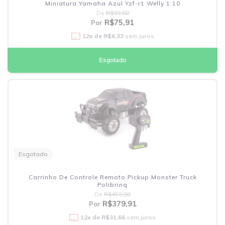
Miniatura Yamaha Azul Yzf-r1 Welly 1:10
De
R$99,88
R$75,91
Por
12
x de
R$6,33
sem juros
Esgotado
Esgotado
Carrinho De Controle Remoto Pickup Monster Truck
Polibrinq
De
R$459,90
R$379,91
Por
12
x de
R$31,66
sem juros