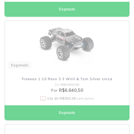
Esgotado
Esgotado
Traxxas 1:10 Revo 3.3 Wiril & Tsm Silver cinza
De
R$8.038,90
R$6.640,50
Por
12
x de
R$553,38
sem juros
Esgotado