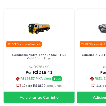
3% OFF
Comprando 3 ou mais
3% OFF
Comprando 3 
Caminhão Volvo Tanque Shell 1:50
Camaro Z-28 19
Califórnia Toys
R$264,90
De
D
R$218,41
Por
Po
R$196,57
PIX/boleto
R$51,2
10%
12
x de
R$18,20
sem juros
11
x d