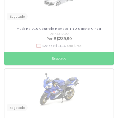
Esgotado
Audi R8 V10 Controle Remoto 1:10 Maisto Cinza
De
R$347,90
R$289,90
Por
12
x de
R$24,16
sem juros
Esgotado
Esgotado