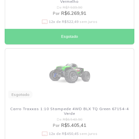
Vermelho
De
R$7.589,90
R$6.269,91
Por
12
x de
R$522,49
sem juros
Esgotado
Esgotado
Carro Traxxas 1:10 Stampede 4WD BLX TQ Green 67154-4
Verde
De
R$6.543,90
R$5.405,41
Por
12
x de
R$450,45
sem juros