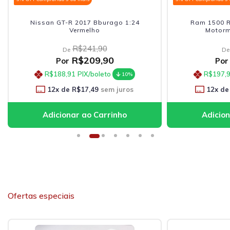
Nissan GT-R 2017 Bburago 1:24
Ram 1500 R
Vermelho
Motorm
R$241,90
De
De
R$209,90
Por
Por
R$188,91
PIX/boleto
R$197,
10%
12
x de
R$17,49
sem juros
12
x de
Ofertas especiais