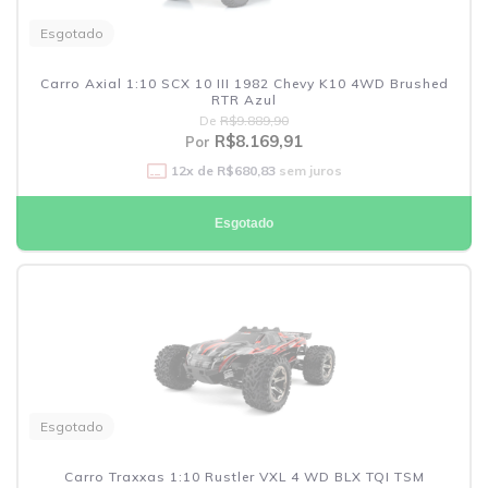
Esgotado
Carro Axial 1:10 SCX 10 III 1982 Chevy K10 4WD Brushed
RTR Azul
De
R$9.889,90
R$8.169,91
Por
12
x de
R$680,83
sem juros
Esgotado
Esgotado
Carro Traxxas 1:10 Rustler VXL 4 WD BLX TQI TSM