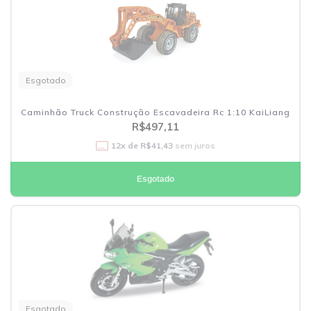
Esgotado
Caminhão Truck Construção Escavadeira Rc 1:10 KaiLiang
R$497,11
12
x de
R$41,43
sem juros
Esgotado
Esgotado