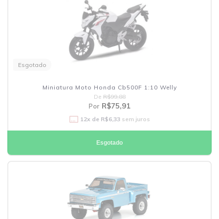
Esgotado
Miniatura Moto Honda Cb500F 1:10 Welly
De
R$99,88
R$75,91
Por
12
x de
R$6,33
sem juros
Esgotado