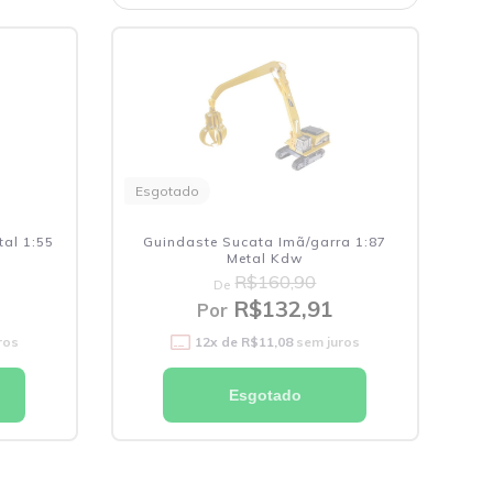
Esgotado
al 1:55
Guindaste Sucata Imã/garra 1:87
Metal Kdw
R$160,90
De
R$132,91
Por
ros
12
x de
R$11,08
sem juros
Esgotado