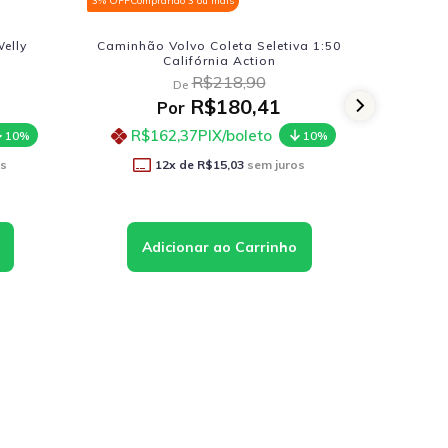
3% OFF
Comprando 3 ou mais
3% OFF
Com
elly
Caminhão Volvo Coleta Seletiva 1:50
Caminhã
Califórnia Action
R$218,90
De
R$180,41
Por
R$162,37
PIX/boleto
R$1
10%
10%
os
12
x de
R$15,03
sem juros