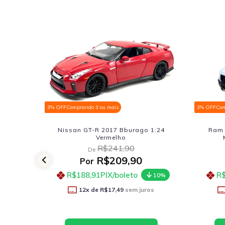
3% OFF
Comprando 3 ou mais
3% OF
ago 1:24
Ram 1500 Rebel Crew Cab 2019
R
Motormax 1:27 Branco
R$252,90
De
0
R$219,90
Por
R$197,91
PIX/boleto
10%
10%
juros
12
x de
R$18,33
sem juros