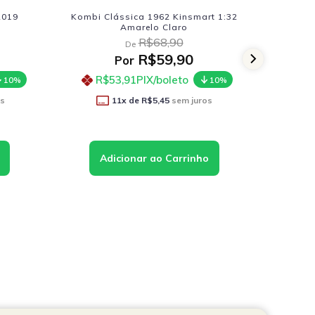
ssica 1962 Kinsmart 1:32
Ram 1500 Rebel Crew Cab 201
Amarelo Claro
Motormax 1:27 Vermelho
R$68,90
R$252,90
De
De
R$59,90
R$219,90
Por
Por
,91
PIX/boleto
R$197,91
PIX/boleto
10%
10
1
x de
R$5,45
sem juros
12
x de
R$18,33
sem juros