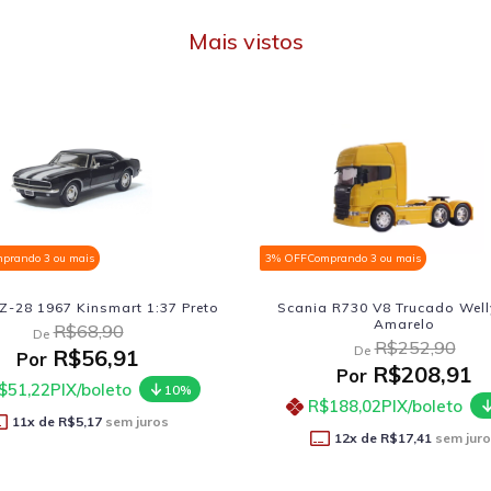
Mais vistos
mprando 3 ou mais
3% OFF
Comprando 3 ou mais
 R730 V8 Trucado Welly 1:32
Caminhão Iveco Stralis 540
Amarelo
Amarelo
R$252,90
R$218,90
De
De
R$208,91
R$180,41
Por
Por
$188,02
PIX/boleto
R$162,37
PIX/boleto
10%
12
x de
R$17,41
sem juros
12
x de
R$15,03
sem jur