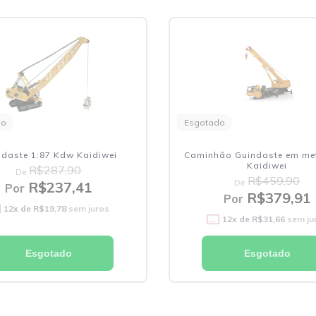
do
Esgotado
ndaste 1:87 Kdw Kaidiwei
Caminhão Guindaste em met
Kaidiwei
R$287,90
De
R$459,90
De
R$237,41
Por
R$379,91
Por
12
x de
R$19,78
sem juros
12
x de
R$31,66
sem ju
Esgotado
Esgotado