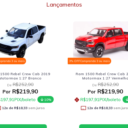
Lançamentos
F
Comprando 3 ou mais
3% OFF
Comprando 3 ou mais
am 1500 Rebel Crew Cab 2019
Jeep Willys Pickup 1947 W
Motormax 1:27 Vermelho
Verde
R$252,90
R$206,90
De
De
R$219,90
R$179,9
Por
Por
R$197,91
PIX/boleto
R$161,91
PIX/boleto
10%
12
x de
R$18,33
sem juros
12
x de
R$14,99
sem 