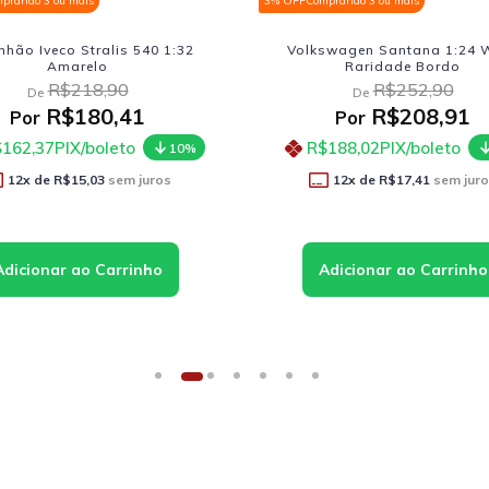
prando 3 ou mais
3% OFF
Comprando 3 ou mais
hão Iveco Stralis 540 1:32
Volkswagen Santana 1:24 W
Amarelo
Raridade Bordo
R$218,90
R$252,90
De
De
R$180,41
R$208,91
Por
Por
162,37
PIX/boleto
R$188,02
PIX/boleto
10%
12
x de
R$15,03
sem juros
12
x de
R$17,41
sem jur