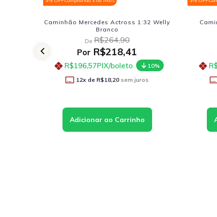
3% OFF
Comprando 3 ou mais
3% OFF
Com
ver 1:43
Caminhão Mercedes Actross 1:32 Welly
Camin
Branco
R$264,90
De
R$218,41
Por
R$196,57
PIX/boleto
R$
10%
10%
os
12
x de
R$18,20
sem juros