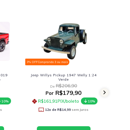
3% OFF
Comprando 3 ou mais
3% OF
elly 1:24
Jeep Willys Pickup 1947 Welly 1:24
Kom
Vermelho
R$206,90
De
0
R$179,90
Por
R$161,91
PIX/boleto
10%
10%
juros
12
x de
R$14,99
sem juros