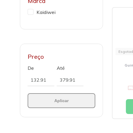
Marca
Kaidiwei
Esgota
Preço
Gui
De
Até
Aplicar