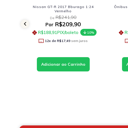
GT-R 2017 Bburago 1:24
Ônibus Airport / Express Com Lu
Vermelho
1:38 Azul
R$241,90
R$126,90
De
De
R$209,90
R$104,41
or
Por
8,91
PIX/boleto
R$93,97
PIX/boleto
10%
10
x de
R$17,49
sem juros
12
x de
R$8,70
sem juros