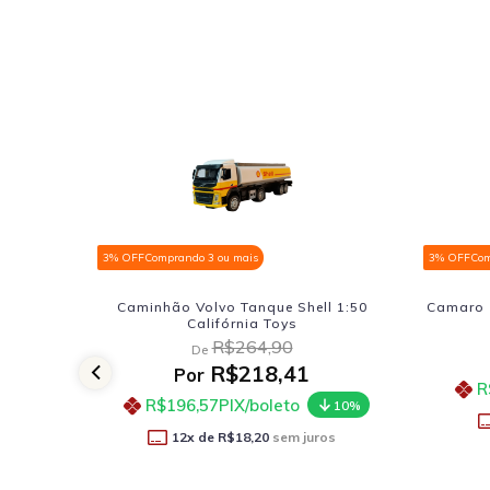
3% OFF
Comprando 3 ou mais
3% OFF
Co
l 1:50
Camaro Z-28 1967 Kinsmart 1:37 Preto
Scania
R$68,90
De
R$56,91
Por
R$51,22
PIX/boleto
10%
R
10%
11
x de
R$5,17
sem juros
os