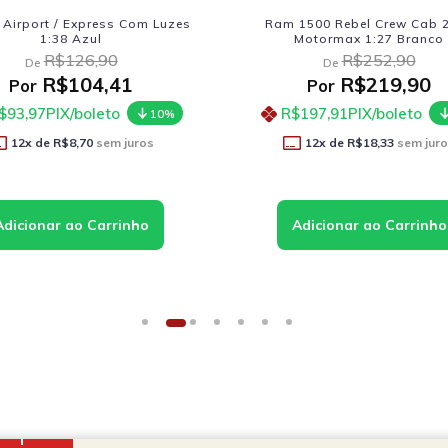
zes
Ram 1500 Rebel Crew Cab 2019
Kombi Clá
Motormax 1:27 Branco
R$252,90
De
R$219,90
Por
R$197,91
PIX/boleto
R$53
%
10%
12
x de
R$18,33
sem juros
1