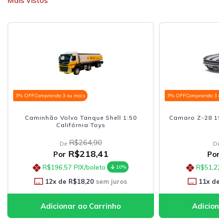
Mais vistos
3% OFF
Comprando 3 ou mais
3
Shell 1:50
Camaro Z-28 1967 Kinsmart 1:37 Preto
s
R$68,90
De
1
R$56,91
Por
o
R$51,22
PIX/boleto
10%
10%
m juros
11
x de
R$5,17
sem juros