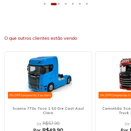
O que outros clientes estão vendo
3% OFF
Comprando 3 ou mais
3% OFF
Comprando 3 
Scania 770s Toco 1:50 Die Cast Azul
Caminhão Scan
Claro
Truck
R$57,90
De
De
R$49,90
Por
Por