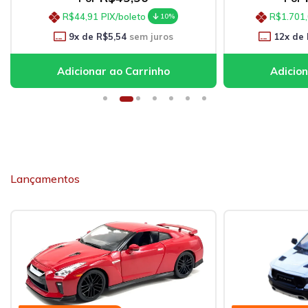
R$44,91
PIX/boleto
R$1.701
10%
9
x de
R$5,54
sem juros
12
x de
Lançamentos