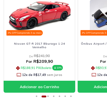
3% OFF
Comprando 3 ou mais
3% OFF
Comprando 3 
Nissan GT-R 2017 Bburago 1:24
Ônibus Airport 
Vermelho
R$241,90
De
De
R$209,90
Por
Por
R$188,91
PIX/boleto
R$93,9
10%
12
x de
R$17,49
sem juros
12
x d