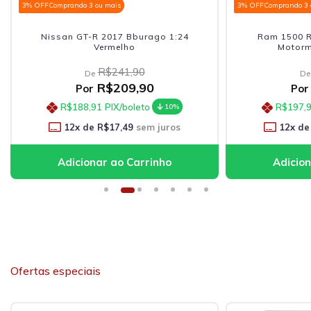
3% OFF
Comprando 3 ou mais
3% OFF
Comprando 3 
Nissan GT-R 2017 Bburago 1:24
Ram 1500 R
Vermelho
Motorm
R$241,90
De
De
R$209,90
Por
Por
R$188,91
PIX/boleto
R$197,
10%
12
x de
R$17,49
sem juros
12
x de
Ofertas especiais