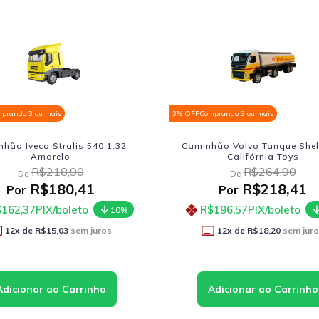
prando 3 ou mais
3% OFF
Comprando 3 ou mais
hão Iveco Stralis 540 1:32
Caminhão Volvo Tanque Shell
Amarelo
Califórnia Toys
R$218,90
R$264,90
De
De
R$180,41
R$218,41
Por
Por
162,37
PIX/boleto
R$196,57
PIX/boleto
10%
12
x de
R$15,03
sem juros
12
x de
R$18,20
sem jur