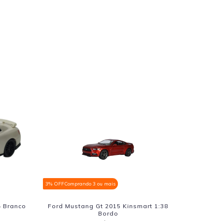
u mais
3% OFF
Comprando 3 ou mais
t 2015 Kinsmart 1:38
Ferrari 1:32 Die Cast Amarelo
Bordo
R$57,90
De