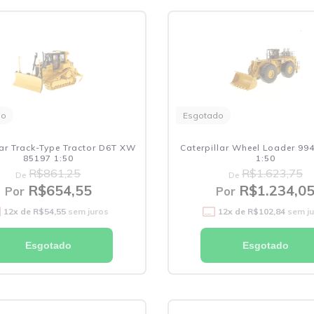
do
Esgotado
lar Track-Type Tractor D6T XW
Caterpillar Wheel Loader 99
85197 1:50
1:50
R$861,25
R$1.623,75
De
De
R$654,55
R$1.234,0
Por
Por
12
x de
R$54,55
sem juros
12
x de
R$102,84
sem j
Esgotado
Esgotado