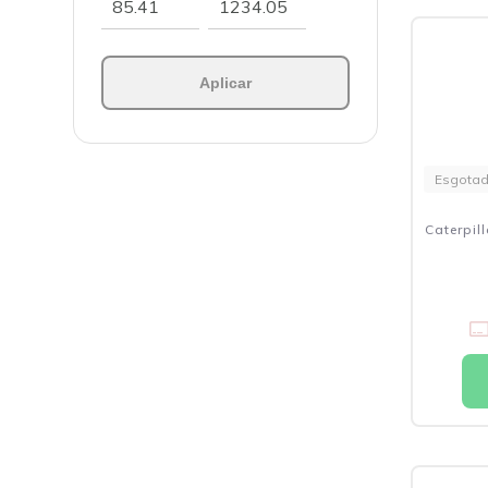
Aplicar
Esgota
Caterpil