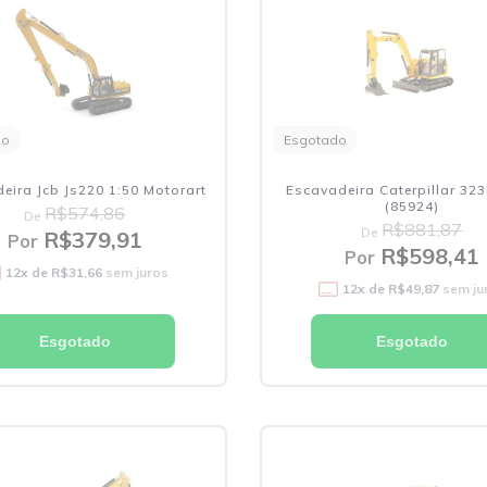
do
Esgotado
eira Jcb Js220 1:50 Motorart
Escavadeira Caterpillar 323
(85924)
R$574,86
De
R$881,87
De
R$379,91
Por
R$598,41
Por
12
x de
R$31,66
sem juros
12
x de
R$49,87
sem ju
Esgotado
Esgotado