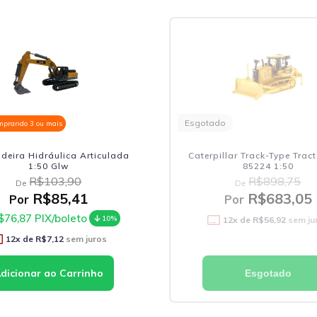
Esgotado
mprando 3 ou mais
deira Hidráulica Articulada
Caterpillar Track-Type Trac
1:50 Glw
85224 1:50
R$103,90
R$898,75
De
De
R$85,41
R$683,05
Por
Por
$76,87
PIX/boleto
10%
12
x de
R$56,92
sem ju
12
x de
R$7,12
sem juros
Esgotado