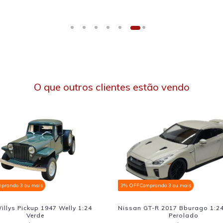
O que outros clientes estão vendo
3% OFF
Comprando 3 ou mais
3% OFF
Comprando 3 o
Nissan GT-R 2017 Bburago 1:24 Branco
Ford Mustang G
Perolado