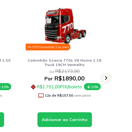
3% OFF
Comprando 3 ou mais
3% OFF
Com
 1:50
Caminhão Scania 770s V8 Huina 1:18
Camaro Z
Truck 19CH Vermelho
R$2173,90
De
R$1890,00
Por
R
R$1.701,00
PIX/boleto
10%
10%
os
12
x de
R$157,50
sem juros