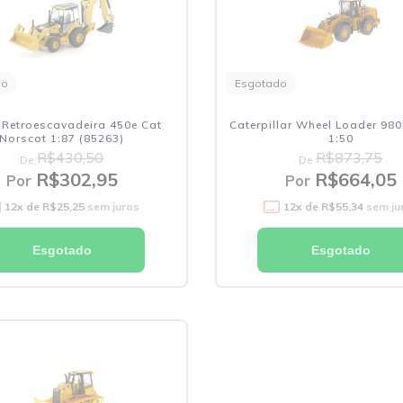
do
Esgotado
 Retroescavadeira 450e Cat
Caterpillar Wheel Loader 98
Norscot 1:87 (85263)
1:50
R$430,50
R$873,75
De
De
R$302,95
R$664,05
Por
Por
12
x de
R$25,25
sem juros
12
x de
R$55,34
sem ju
Esgotado
Esgotado