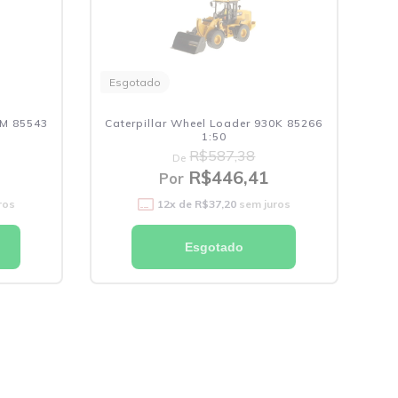
Esgotado
0M 85543
Caterpillar Wheel Loader 930K 85266
1:50
R$587,38
De
R$446,41
Por
ros
12
x de
R$37,20
sem juros
Esgotado