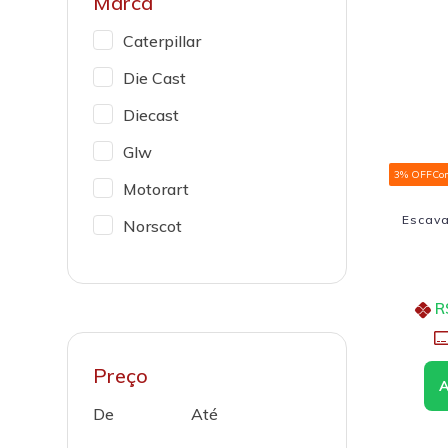
Marca
Caterpillar
Die Cast
Diecast
Glw
3% OFF
Co
Motorart
Escava
Norscot
R
Preço
De
Até