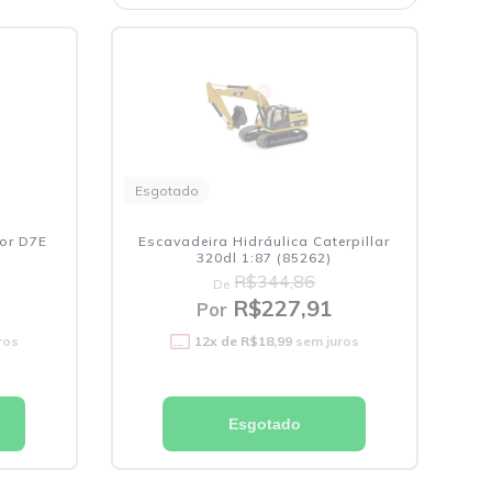
Esgotado
tor D7E
Escavadeira Hidráulica Caterpillar
320dl 1:87 (85262)
R$344,86
De
R$227,91
Por
ros
12
x de
R$18,99
sem juros
Esgotado