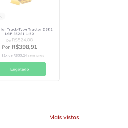
do
llar Track-Type Tractor D5K2
LGP 85281 1:50
R$524,88
De
R$398,91
Por
12
x de
R$33,24
sem juros
Esgotado
Mais vistos