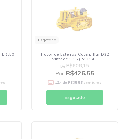
Esgotado
FL 1:50
Trator de Esteiras Caterpillar D22
Vintage 1:16 ( 55154 )
R$606,15
De
R$426,55
Por
ros
12
x de
R$35,55
sem juros
Esgotado