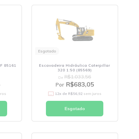
Esgotado
4F 85161
Escavadeira Hidráulica Caterpillar
320 1:50 (85569)
R$1.033,56
De
5
R$683,05
Por
uros
12
x de
R$56,92
sem juros
Esgotado