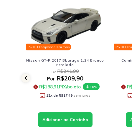
3% OFF
Comprando 3 ou mais
3% OFF
Com
y 1:32
Nissan GT-R 2017 Bburago 1:24 Branco
Camin
Perolado
R$241,90
De
R$209,90
Por
R$188,91
PIX/boleto
R$
10%
10%
os
12
x de
R$17,49
sem juros