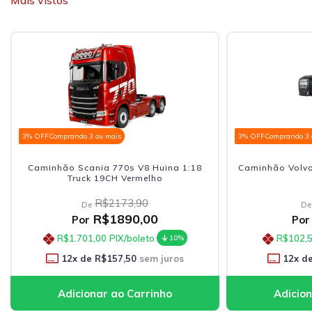
Mais vistos
3% OFF
Comprando 3 ou mais
3% OFF
Comprando 3 ou ma
Caminhão Scania 770s V8 Huina 1:18
Caminhão Volvo Tan
Truck 19CH Vermelho
R$2173,90
R$1
De
De
R$1890,00
R$1
Por
Por
R$1.701,00
PIX/boleto
R$102,52
PI
10%
12
x de
R$157,50
sem juros
12
x de
R$9