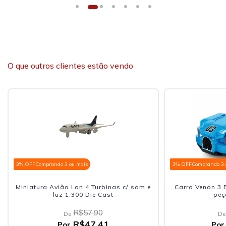
O que outros clientes estão vendo
3% OFF
Comprando 3 ou mais
3% OFF
Comprando 3 
Miniatura Avião Lan 4 Turbinas c/ som e
Carro Venon 3 
luz 1:300 Die Cast
peç
R$57,90
De
De
R$47,41
Por
Por