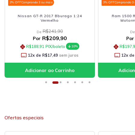
3% OFF
Comprando 3 ou mais
3% OFF
Comprando 3 
Nissan GT-R 2017 Bburago 1:24
Ram 1500 R
Vermelho
Motorm
R$241,90
De
De
R$209,90
Por
Por
R$188,91
PIX/boleto
R$197,
10%
12
x de
R$17,49
sem juros
12
x de
Ofertas especiais