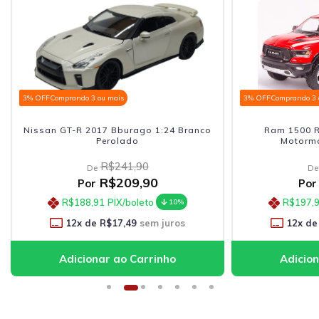
3% OFF
Comprando 3 ou mais
3% OFF
Comprando 3 
Nissan GT-R 2017 Bburago 1:24 Branco
Ram 1500 R
Perolado
Motorma
R$241,90
De
De
R$209,90
Por
Por
R$188,91
PIX/boleto
R$197,
10%
12
x de
R$17,49
sem juros
12
x de