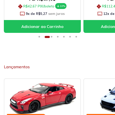
R$42,67
PIX/boleto
R$112,
10%
9
x de
R$5,27
sem juros
12
x de
Lançamentos