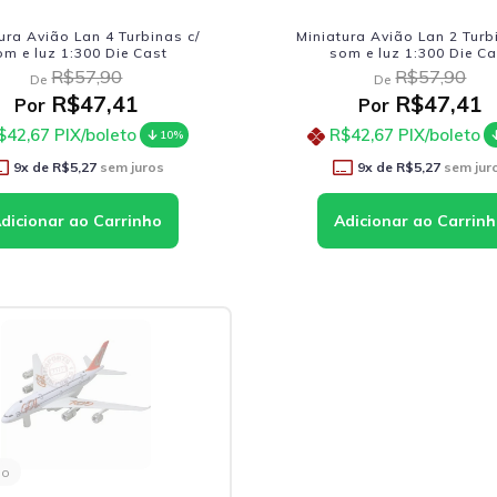
ura Avião Lan 4 Turbinas c/
Miniatura Avião Lan 2 Turb
om e luz 1:300 Die Cast
som e luz 1:300 Die Ca
R$57,90
R$57,90
De
De
R$47,41
R$47,41
Por
Por
$42,67
PIX/boleto
R$42,67
PIX/boleto
10%
9
x de
R$5,27
sem juros
9
x de
R$5,27
sem jur
do