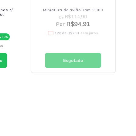
inas c/
Miniatura de avião Tam 1:300
st
R$114,90
De
R$94,91
Por
12
x de
R$7,91
sem juros
10%
os
Esgotado