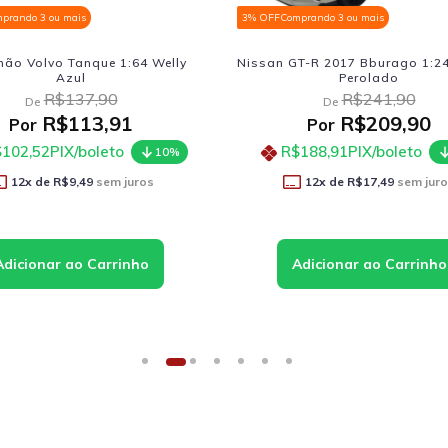
prando 3 ou mais
3% OFF
Comprando 3 ou mais
T-R 2017 Bburago 1:24 Branco
Caminhão Iveco Stralis 540
Perolado
Amarelo
R$241,90
R$218,90
De
De
R$209,90
R$180,41
Por
Por
188,91
PIX/boleto
R$162,37
PIX/boleto
10%
12
x de
R$17,49
sem juros
12
x de
R$15,03
sem jur