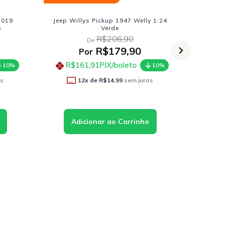
ly 1:24
Jeep Willys Pickup 1947 Welly 1:24
Kombi
Vermelho
R$206,90
De
R$179,90
Por
R$161,91
PIX/boleto
10%
10%
ros
12
x de
R$14,99
sem juros