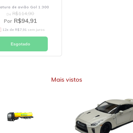
iatura de avião Gol 1:300
R$114,90
De
R$94,91
Por
12
x de
R$7,91
sem juros
Esgotado
Mais vistos