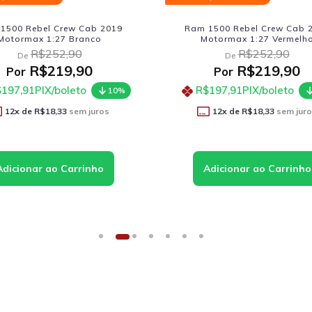
 1500 Rebel Crew Cab 2019
Jeep Willys Pickup 1947 Wel
Motormax 1:27 Vermelho
Verde
R$252,90
R$206,90
De
De
R$219,90
R$179,90
Por
Por
$197,91
PIX/boleto
R$161,91
PIX/boleto
10%
12
x de
R$18,33
sem juros
12
x de
R$14,99
sem ju