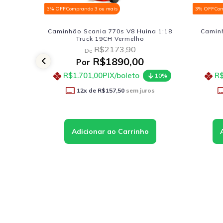
3% OFF
Comprando 3 ou mais
3% OFF
Com
na 1:18
Caminhão Volvo Tanque 1:64 Welly
Nissan G
Azul
R$137,90
De
R$113,91
Por
R$102,52
PIX/boleto
R$
10%
10%
os
12
x de
R$9,49
sem juros