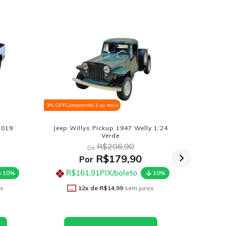
s
3% OFF
Comprando 3 ou mais
 1947 Welly 1:24
Jeep Willys Pickup 1947 Welly 1:24
de
Vermelho
6,90
R$206,90
De
79,90
R$179,90
Por
boleto
R$161,91
PIX/boleto
10%
10%
,99
sem juros
12
x de
R$14,99
sem juros