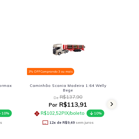
3% OFF
Comprando 3 ou mais
3% OFF
Comprando 3 ou mais
Caminhão Scania Madeira 1:64 Welly
Vw Kombi Nacional 
Bege
1:32 Lar
R$137,90
R$68
De
De
R$113,91
R$5
Por
Por
R$102,52
PIX/boleto
R$51,22
PIX/b
10%
12
x de
R$9,49
sem juros
11
x de
R$5,1