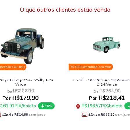
O que outros clientes estão vendo
3% OFF
Comprando 3 ou mais
1947 Welly 1:24
Ford F-100 Pick-up 1955 Motormax
e
1:24 Verde
6,90
R$264,90
De
9,90
R$218,41
Por
oleto
R$196,57
PIX/boleto
10%
10%
99
sem juros
12
x de
R$18,20
sem juros