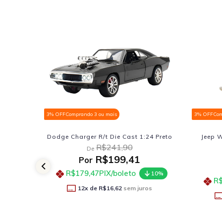
3% OFF
Comprando 3 ou mais
3% OFF
Comprando 3 ou mais
Dodge Charger R/t Die Cast 1:24 Preto
Jeep Willys Pickup 
Verd
R$241,90
De
R$20
De
R$199,41
Por
R$17
Por
R$179,47
PIX/boleto
10%
R$161,91
PIX/b
12
x de
R$16,62
sem juros
12
x de
R$14,