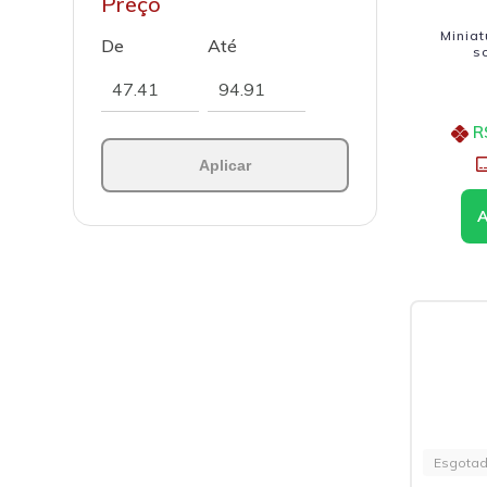
Preço
Miniat
De
Até
s
R
Aplicar
Esgota