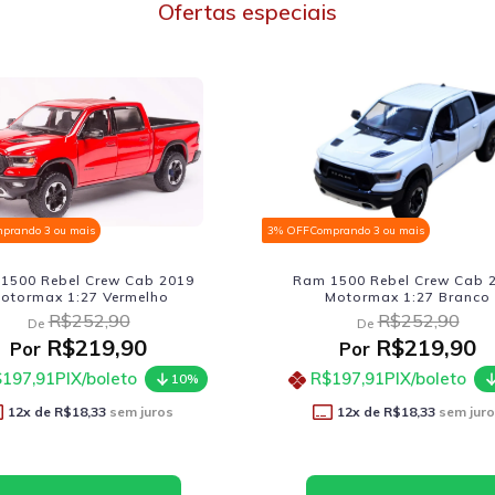
Ofertas especiais
3% OFF
Comprando 3 ou mais
3% OFF
Comprando 3 ou mai
Ram 1500 Rebel Crew Cab 2019
Jeep Willys Pickup
Motormax 1:27 Branco
Ver
R$252,90
R$20
De
De
R$219,90
R$1
Por
Por
R$197,91
PIX/boleto
R$161,91
PIX/
10%
12
x de
R$18,33
sem juros
12
x de
R$14