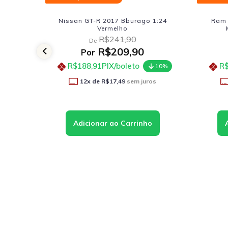
o 1:24
Ram 1500 Rebel Crew Cab 2019
Ram
Motormax 1:27 Branco
R$252,90
De
R$219,90
Por
R$197,91
PIX/boleto
R
10%
10%
ros
12
x de
R$18,33
sem juros