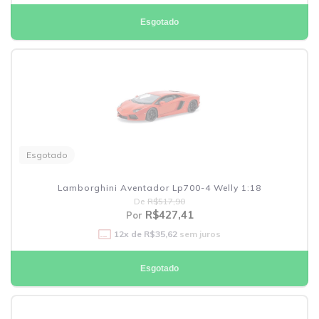
Esgotado
Esgotado
Lamborghini Aventador Lp700-4 Welly 1:18
De
R$517,90
R$427,41
Por
12
x de
R$35,62
sem juros
Esgotado