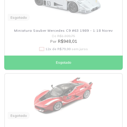
Esgotado
Miniatura Sauber Mercedes C9 #63 1989 - 1:18 Norev
De
R$1.309,75
R$948,01
Por
12
x de
R$79,00
sem juros
Esgotado
Esgotado