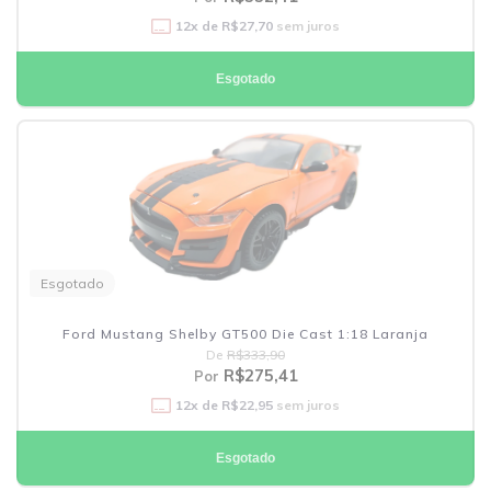
12
x de
R$27,70
sem juros
Esgotado
Esgotado
Ford Mustang Shelby GT500 Die Cast 1:18 Laranja
De
R$333,90
R$275,41
Por
12
x de
R$22,95
sem juros
Esgotado