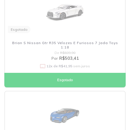
Esgotado
Brian S Nissan Gtr R35 Velozes E Furiosos 7 Jada Toys
1:18
De
R$609,90
R$503,41
Por
12
x de
R$41,95
sem juros
Esgotado