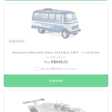
Esgotado
Miniatura Mercedes Benz 0319 Bus 1957 - 1:18 Norev
De
R$1.309,75
R$948,01
Por
12
x de
R$79,00
sem juros
Esgotado