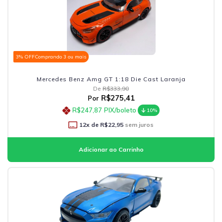
3% OFF
Comprando 3 ou mais
Mercedes Benz Amg GT 1:18 Die Cast Laranja
De
R$333,90
R$275,41
Por
R$247,87
PIX/boleto
10%
12
x de
R$22,95
sem juros