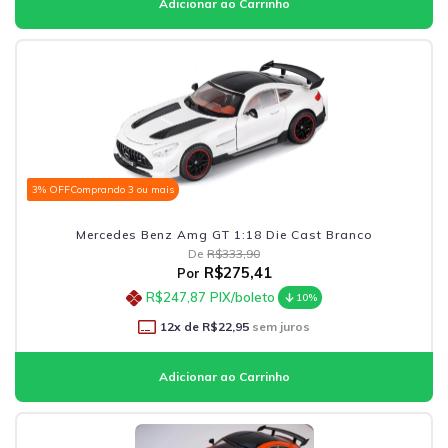
3% OFF
Comprando 3 ou mais
Mercedes Benz Amg GT 1:18 Die Cast Branco
De
R$333,90
R$275,41
Por
R$247,87
PIX/boleto
10%
12
x de
R$22,95
sem juros