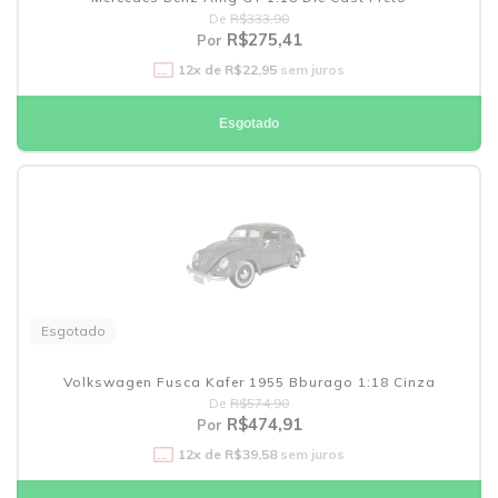
De
R$333,90
R$275,41
Por
12
x de
R$22,95
sem juros
Esgotado
Esgotado
Volkswagen Fusca Kafer 1955 Bburago 1:18 Cinza
De
R$574,90
R$474,91
Por
12
x de
R$39,58
sem juros