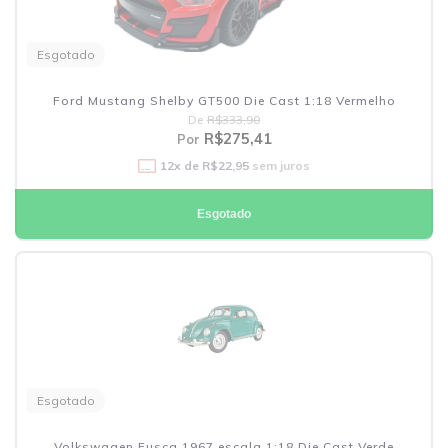
Esgotado
Ford Mustang Shelby GT500 Die Cast 1:18 Vermelho
De
R$333,90
R$275,41
Por
12
x de
R$22,95
sem juros
Esgotado
Esgotado
Volkswagen Fusca 1967 escala 1:18 Die Cast Verde