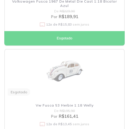
Volkswagen Fusca 1967 De Metal Die Cast 1:18 Bicolor
Azul
De
R$229,90
R$189,91
Por
12
x de
R$15,83
sem juros
Esgotado
Esgotado
Vw Fusca 53 Herbie 1:18 Welly
De
R$195,90
R$161,41
Por
12
x de
R$13,45
sem juros