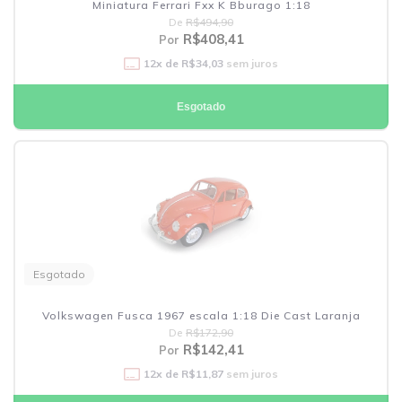
Miniatura Ferrari Fxx K Bburago 1:18
De
R$494,90
R$408,41
Por
12
x de
R$34,03
sem juros
Esgotado
Esgotado
Volkswagen Fusca 1967 escala 1:18 Die Cast Laranja
De
R$172,90
R$142,41
Por
12
x de
R$11,87
sem juros