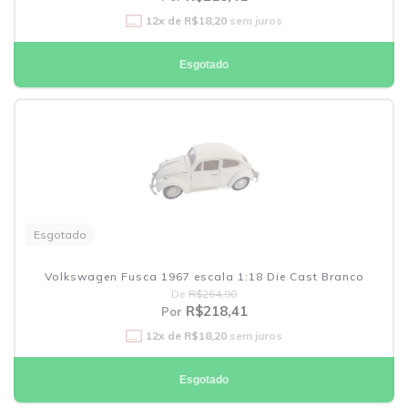
12
x de
R$18,20
sem juros
Esgotado
Esgotado
Volkswagen Fusca 1967 escala 1:18 Die Cast Branco
De
R$264,90
R$218,41
Por
12
x de
R$18,20
sem juros
Esgotado