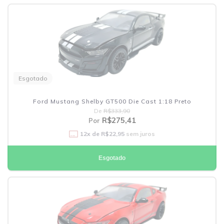
Esgotado
Ford Mustang Shelby GT500 Die Cast 1:18 Preto
De
R$333,90
R$275,41
Por
12
x de
R$22,95
sem juros
Esgotado