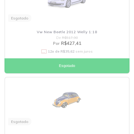
Esgotado
Vw New Beetle 2012 Welly 1:18
De
R$517,90
R$427,41
Por
12
x de
R$35,62
sem juros
Esgotado
Esgotado