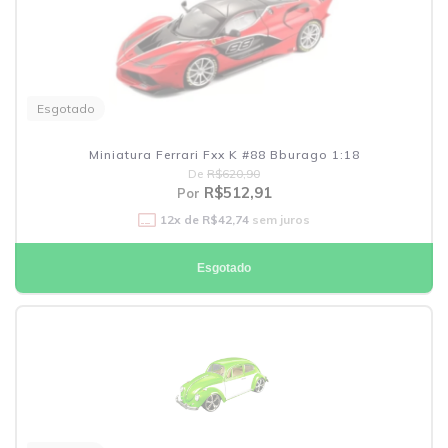
Esgotado
Miniatura Ferrari Fxx K #88 Bburago 1:18
De
R$620,90
R$512,91
Por
12
x de
R$42,74
sem juros
Esgotado