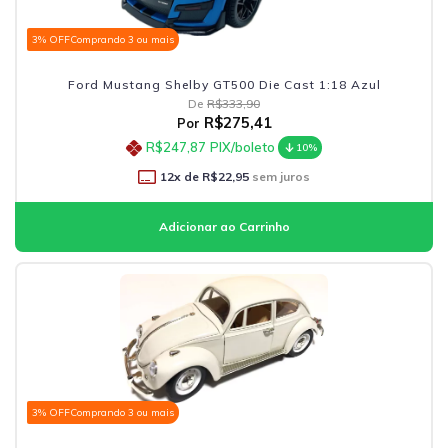
3% OFF
Comprando 3 ou mais
Ford Mustang Shelby GT500 Die Cast 1:18 Azul
De
R$333,90
R$275,41
Por
R$247,87
PIX/boleto
10%
12
x de
R$22,95
sem juros
3% OFF
Comprando 3 ou mais