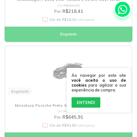
De
R$264,90
R$218,41
Por
12
x de
R$18,20
sem juros
Esgotado
Ao navegar por este site
você aceita o uso de
cookies
para agilizar a sua
experiência de compra.
Esgotado
ENTENDI
Miniatura Porsche Preto 911 Gt3 Rs 4.0 1:18 Bburago
De
R$781,90
R$645,91
Por
12
x de
R$53,83
sem juros