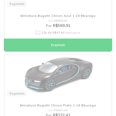
Esgotado
Miniatura Bugatti Chiron Azul 1:18 Bburago
De
R$689,90
R$569,91
Por
12
x de
R$47,49
sem juros
Esgotado
Esgotado
Miniatura Bugatti Chiron Preto 1:18 Bburago
De
R$437,38
R$332,41
Por