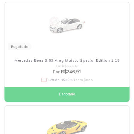
Esgotado
Mercedes Benz Sl63 Amg Maisto Special Edition 1:18
De
R$363,87
R$246,91
Por
12
x de
R$20,58
sem juros
Esgotado