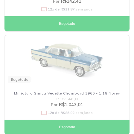
R$142,41
Por
12
x de
R$11,87
sem juros
Esgotado
Esgotado
Miniatura Simca Vedette Chambord 1960 - 1:18 Norev
De
R$1.441,00
R$1.043,01
Por
12
x de
R$86,92
sem juros
Esgotado