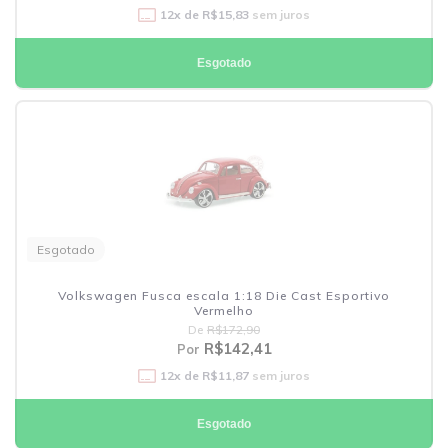
12
x de
R$15,83
sem juros
Esgotado
Esgotado
Volkswagen Fusca escala 1:18 Die Cast Esportivo
Vermelho
De
R$172,90
R$142,41
Por
12
x de
R$11,87
sem juros
Esgotado