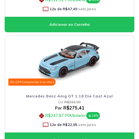
12
x de
R$47,49
sem juros
3% OFF
Comprando 3 ou mais
Mercedes Benz Amg GT 1:18 Die Cast Azul
De
R$333,90
R$275,41
Por
R$247,87
PIX/boleto
10%
12
x de
R$22,95
sem juros