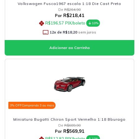
Volkswagen Fusca1967 escala 1:18 Die Cast Preto
De
R$264,90
R$218,41
Por
R$196,57
PIX/boleto
10%
12
x de
R$18,20
sem juros
3% OFF
Comprando 3 ou mais
Miniatura Bugatti Chiron Sport Vermelho 1:18 Bburago
De
R$689,90
R$569,91
Por
R$512,92
PIX/boleto
10%