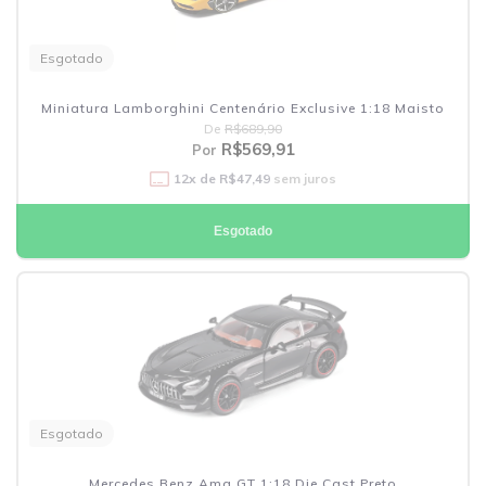
Esgotado
Miniatura Lamborghini Centenário Exclusive 1:18 Maisto
De
R$689,90
R$569,91
Por
12
x de
R$47,49
sem juros
Esgotado
Esgotado
Mercedes Benz Amg GT 1:18 Die Cast Preto