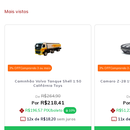
Mais vistos
3% OFF
Comprando 3 ou mais
3% OFF
Comprando 3 
Camaro Z-28 1967 Kinsmart 1:37 Preto
Scania R730 
R$68,90
De
De
R$56,91
Por
Por
R$51,22
PIX/boleto
R$188,
10%
11
x de
R$5,17
sem juros
12
x de