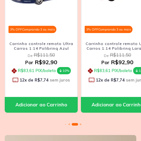
3% OFF
Comprando 3 ou mais
3% OFF
Comprando 3 ou mais
Carrinho controle remoto Ultra
Carrinho Controle Remo
Carros 1:14 Polibrinq Laranja
Pickup Polibrinq 1:18 Ci
R$111,50
R$218,90
De
De
R$92,90
R$180,41
Por
Por
R$83,61
PIX/boleto
R$162,37
PIX/boleto
10%
12
x de
R$7,74
sem juros
12
x de
R$15,03
sem ju