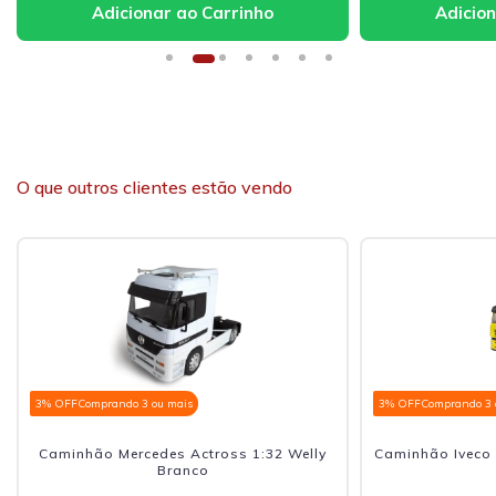
O que outros clientes estão vendo
3% OFF
Comprando 3 ou mais
3% OFF
Comprando 3 
Caminhão Mercedes Actross 1:32 Welly
Caminhão Iveco 
Branco