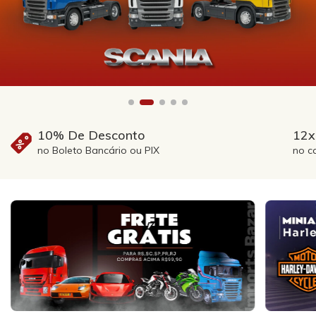
12x sem juros
Fr
no cartão de crédito
em