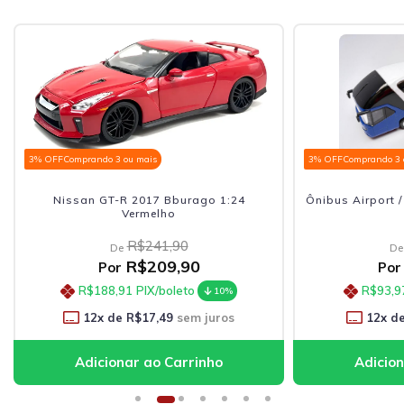
3% OFF
Comprando 3 ou mais
3% OFF
C
1:24
Ônibus Airport / Express Com Luzes 1:38
Ra
Azul
R$126,90
De
R$104,41
Por
R$93,97
PIX/boleto
0%
10%
os
12
x de
R$8,70
sem juros