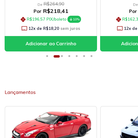
R$264,90
De
De
R$218,41
Por
Por
R$196,57
PIX/boleto
R$162,
10%
12
x de
R$18,20
sem juros
12
x de
Lançamentos