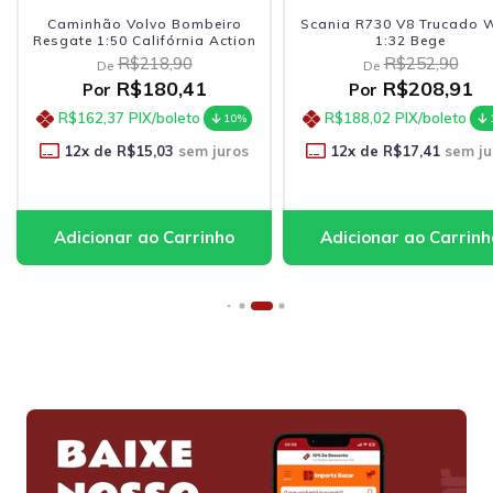
Scania R730 V8 Trucado Welly
Scania R730 V8 Trucado W
1:32 Bege
1:64 Bege
R$252,90
R$68,90
De
De
R$208,91
R$56,91
Por
Por
R$188,02
PIX/boleto
R$51,22
PIX/boleto
10%
1
12
x de
R$17,41
sem juros
11
x de
R$5,17
sem ju