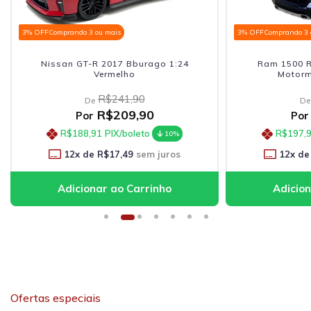
o 3 ou mais
3% OFF
Comprando 3 ou mais
GT-R 2017 Bburago 1:24
Ram 1500 Rebel Crew Cab 2
Vermelho
Motormax 1:27 Branco
R$241,90
R$252,90
De
De
R$209,90
R$219,90
Por
Por
88,91
PIX/boleto
R$197,91
PIX/boleto
10%
10
 de
R$17,49
sem juros
12
x de
R$18,33
sem juro
Ofertas especiais