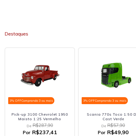
Destaques
3% OFF
Comprando 3 ou mais
3% OFF
Comprando 3 ou mais
Scania 770s Toco 1:50 Die
Miniatura Mercedes Benz 
Cast Verde
Amg 1:24 Welly Bordo
R$57,90
R$298,90
De
De
R$49,90
R$246,91
Por
Por