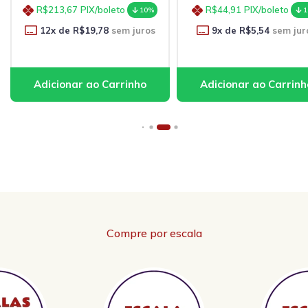
R$44,91
PIX/boleto
R$222,22
PIX/boleto
10%
9
x de
R$5,54
sem juros
12
x de
R$20,58
sem ju
Compre por escala